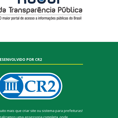
ESENVOLVIDO POR CR2
uito mais que
criar site
ou
sistema para prefeituras
!
ealizamos uma
assessoria
completa, onde