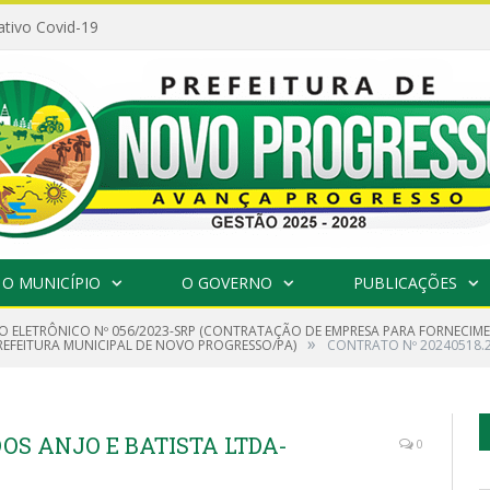
ativo Covid-19
O MUNICÍPIO
O GOVERNO
PUBLICAÇÕES
O ELETRÔNICO Nº 056/2023-SRP (CONTRATAÇÃO DE EMPRESA PARA FORNECIME
»
PREFEITURA MUNICIPAL DE NOVO PROGRESSO/PA)
CONTRATO Nº 20240518.2
DOS ANJO E BATISTA LTDA-
0