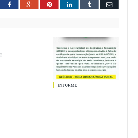
tter
Facebook
Google+
Pinterest
LinkedIn
Tumblr
Email
E
INFORME