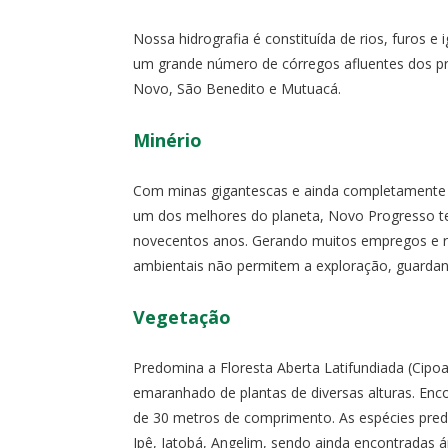
Nossa hidrografia é constituída de rios, furos 
um grande número de córregos afluentes dos prin
Novo, São Benedito e Mutuacá.
Minério
Com minas gigantescas e ainda completamente in
um dos melhores do planeta, Novo Progresso t
novecentos anos. Gerando muitos empregos e ren
ambientais não permitem a exploração, guardando
Vegetação
Predomina a Floresta Aberta Latifundiada (Cipoal
emaranhado de plantas de diversas alturas. Enc
de 30 metros de comprimento. As espécies predo
Ipê, Jatobá, Angelim, sendo ainda encontradas 