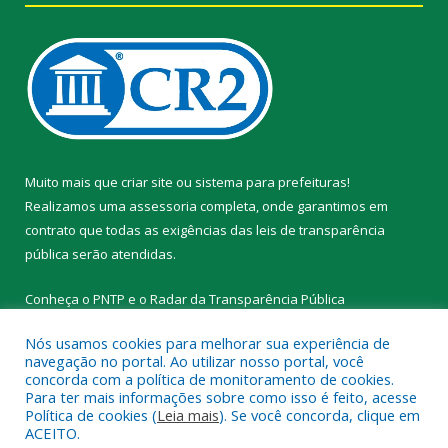
Muito mais que
criar site
ou
sistema para prefeituras
!
Realizamos uma
assessoria
completa, onde garantimos em
contrato que todas as exigências das
leis de transparência
pública
serão atendidas.
Conheça o
PNTP
e o
Radar da Transparência Pública
Nós usamos cookies para melhorar sua experiência de
navegação no portal. Ao utilizar nosso portal, você
concorda com a política de monitoramento de cookies.
Para ter mais informações sobre como isso é feito, acesse
Todos os direitos reservados a Prefeitura Municipal de Novo
Política de cookies (
Leia mais
). Se você concorda, clique em
Progresso.
ACEITO.