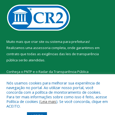
Muito mais que
criar site
ou
sistema para prefeituras
!
Realizamos uma
assessoria
completa, onde garantimos em
contrato que todas as exigências das
leis de transparência
pública
serão atendidas.
Conheça o
PNTP
e o
Radar da Transparência Pública
Nós usamos cookies para melhorar sua experiência de
navegação no portal. Ao utilizar nosso portal, você
concorda com a política de monitoramento de cookies.
Para ter mais informações sobre como isso é feito, acesse
Todos os direitos reservados a Prefeitura Municipal de Novo
Política de cookies (
Leia mais
). Se você concorda, clique em
Progresso.
ACEITO.