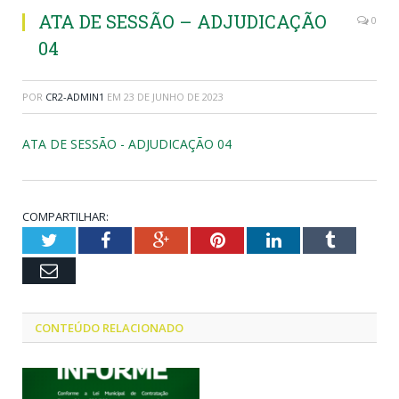
ATA DE SESSÃO – ADJUDICAÇÃO
0
04
POR
CR2-ADMIN1
EM
23 DE JUNHO DE 2023
ATA DE SESSÃO - ADJUDICAÇÃO 04
COMPARTILHAR:
Twitter
Facebook
Google+
Pinterest
LinkedIn
Tumblr
Email
CONTEÚDO RELACIONADO