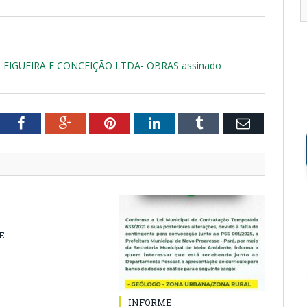
 FIGUEIRA E CONCEIÇÃO LTDA- OBRAS assinado
tter
Facebook
Google+
Pinterest
LinkedIn
Tumblr
Email
E
INFORME