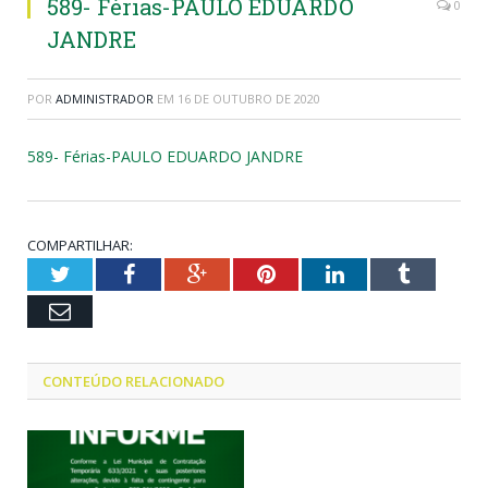
589- Férias-PAULO EDUARDO
0
JANDRE
POR
ADMINISTRADOR
EM
16 DE OUTUBRO DE 2020
589- Férias-PAULO EDUARDO JANDRE
COMPARTILHAR:
Twitter
Facebook
Google+
Pinterest
LinkedIn
Tumblr
Email
CONTEÚDO RELACIONADO