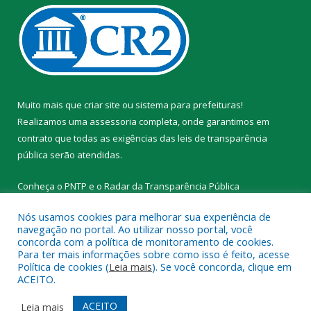
Muito mais que
criar site
ou
sistema para prefeituras
!
Realizamos uma
assessoria
completa, onde garantimos em
contrato que todas as exigências das
leis de transparência
pública
serão atendidas.
Conheça o
PNTP
e o
Radar da Transparência Pública
Nós usamos cookies para melhorar sua experiência de
navegação no portal. Ao utilizar nosso portal, você
concorda com a política de monitoramento de cookies.
Para ter mais informações sobre como isso é feito, acesse
Todos os direitos reservados a Prefeitura Municipal de Novo
Política de cookies (
Leia mais
). Se você concorda, clique em
Progresso.
ACEITO.
Mapa do Site
Acessar Área Administrativa
ACEITO
Leia mais