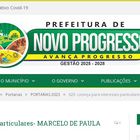
ativo Covid-19
O MUNICÍPIO
O GOVERNO
PUBLICAÇÕES
»
»
»
Portarias
PORTARIAS 2023
625- Licença para interesses particula
 particulares- MARCELO DE PAULA
0