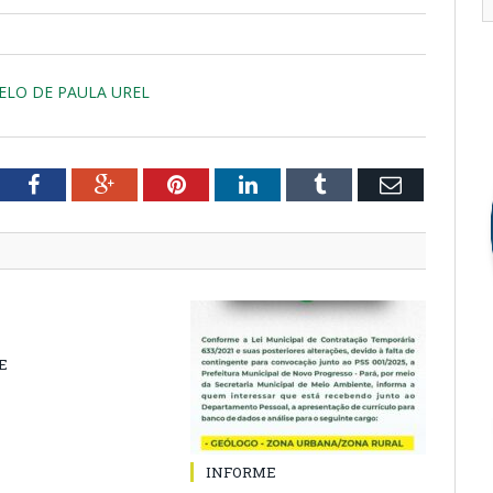
ARCELO DE PAULA UREL
tter
Facebook
Google+
Pinterest
LinkedIn
Tumblr
Email
E
INFORME