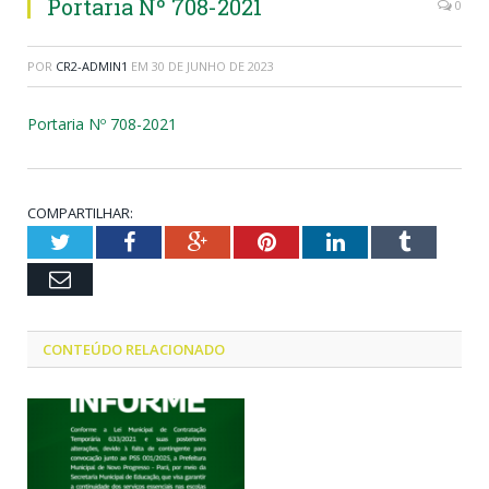
Portaria Nº 708-2021
0
POR
CR2-ADMIN1
EM
30 DE JUNHO DE 2023
Portaria Nº 708-2021
COMPARTILHAR:
Twitter
Facebook
Google+
Pinterest
LinkedIn
Tumblr
Email
CONTEÚDO RELACIONADO