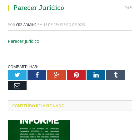
Parecer Jurídico
0
POR
CR2-ADMIN2
EM
15 DE FEVEREIRO DE 2023
Parecer Jurídico
COMPARTILHAR:
Twitter
Facebook
Google+
Pinterest
LinkedIn
Tumblr
Email
CONTEÚDO RELACIONADO