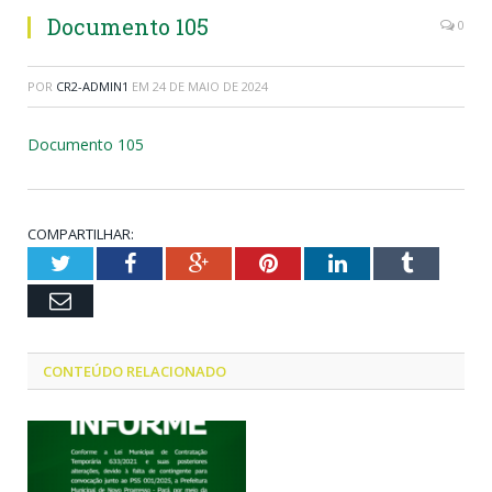
Documento 105
0
POR
CR2-ADMIN1
EM
24 DE MAIO DE 2024
Documento 105
COMPARTILHAR:
Twitter
Facebook
Google+
Pinterest
LinkedIn
Tumblr
Email
CONTEÚDO RELACIONADO