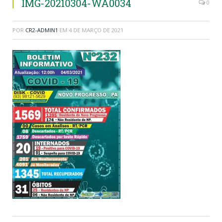
IMG-20210304-WA0034
0
POR
CR2-ADMIN1
EM
4 DE MARÇO DE 2021