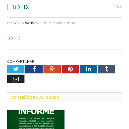
BDI 12
0
POR
CR2-ADMIN5
EM
7 DE DEZEMBRO DE 2022
BDI 12
COMPARTILHAR:
Twitter
Facebook
Google+
Pinterest
LinkedIn
Tumblr
Email
CONTEÚDO RELACIONADO