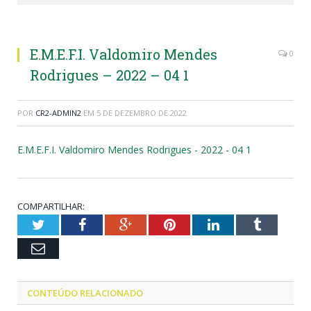
E.M.E.F.I. Valdomiro Mendes
0
Rodrigues – 2022 – 04 1
POR
CR2-ADMIN2
EM
5 DE DEZEMBRO DE 2022
E.M.E.F.I. Valdomiro Mendes Rodrigues - 2022 - 04 1
COMPARTILHAR:
Twitter
Facebook
Google+
Pinterest
LinkedIn
Tumblr
Email
CONTEÚDO RELACIONADO