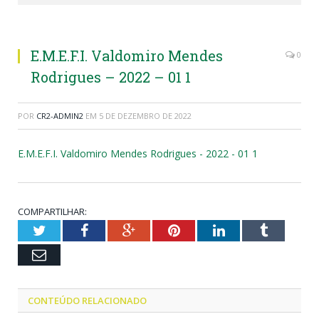
E.M.E.F.I. Valdomiro Mendes
0
Rodrigues – 2022 – 01 1
POR
CR2-ADMIN2
EM
5 DE DEZEMBRO DE 2022
E.M.E.F.I. Valdomiro Mendes Rodrigues - 2022 - 01 1
COMPARTILHAR:
Twitter
Facebook
Google+
Pinterest
LinkedIn
Tumblr
Email
CONTEÚDO RELACIONADO