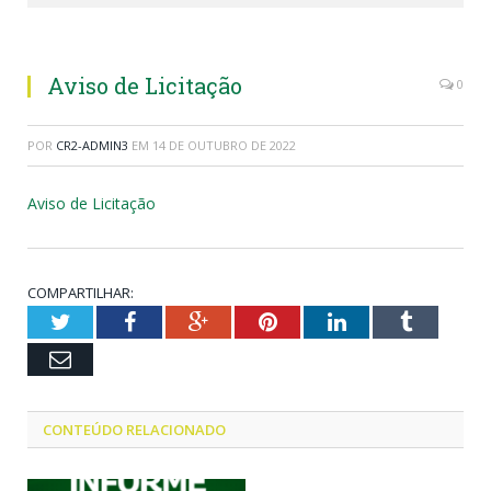
Aviso de Licitação
0
POR
CR2-ADMIN3
EM
14 DE OUTUBRO DE 2022
Aviso de Licitação
COMPARTILHAR:
Twitter
Facebook
Google+
Pinterest
LinkedIn
Tumblr
Email
CONTEÚDO RELACIONADO