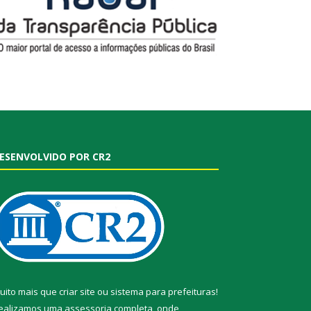
ESENVOLVIDO POR CR2
uito mais que
criar site
ou
sistema para prefeituras
!
ealizamos uma
assessoria
completa, onde