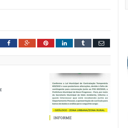
tter
Facebook
Google+
Pinterest
LinkedIn
Tumblr
Email
E
INFORME