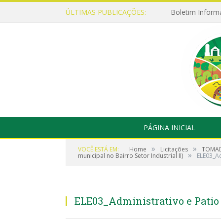
ÚLTIMAS PUBLICAÇÕES:
Boletim Inform
PÁGINA INICIAL
»
»
VOCÊ ESTÁ EM:
Home
Licitações
TOMADA
»
municipal no Bairro Setor Industrial II)
ELE03_Ad
ELE03_Administrativo e Patio