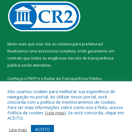
Muito mais que
criar site
ou
sistema para prefeituras
!
Realizamos uma
assessoria
completa, onde garantimos em
contrato que todas as exigências das
leis de transparência
pública
serão atendidas.
Conheça o
PNTP
e o
Radar da Transparência Pública
Nós usamos cookies para melhorar sua experiência de
navegação no portal. Ao utilizar nosso portal, você
concorda com a política de monitoramento de cookies.
Para ter mais informações sobre como isso é feito, acesse
Todos os direitos reservados a Prefeitura Municipal de Novo
Política de cookies (
Leia mais
). Se você concorda, clique em
Progresso.
ACEITO.
Mapa do Site
Acessar Área Administrativa
ACEITO
Leia mais