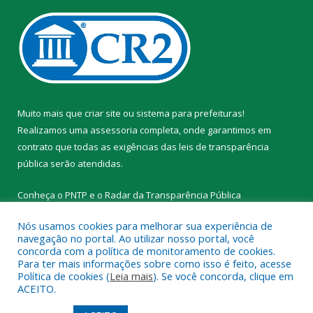
Muito mais que
criar site
ou
sistema para prefeituras
!
Realizamos uma
assessoria
completa, onde garantimos em
contrato que todas as exigências das
leis de transparência
pública
serão atendidas.
Conheça o
PNTP
e o
Radar da Transparência Pública
Nós usamos cookies para melhorar sua experiência de
navegação no portal. Ao utilizar nosso portal, você
concorda com a política de monitoramento de cookies.
Para ter mais informações sobre como isso é feito, acesse
Todos os direitos reservados a Prefeitura Municipal de Novo
Política de cookies (
Leia mais
). Se você concorda, clique em
Progresso.
ACEITO.