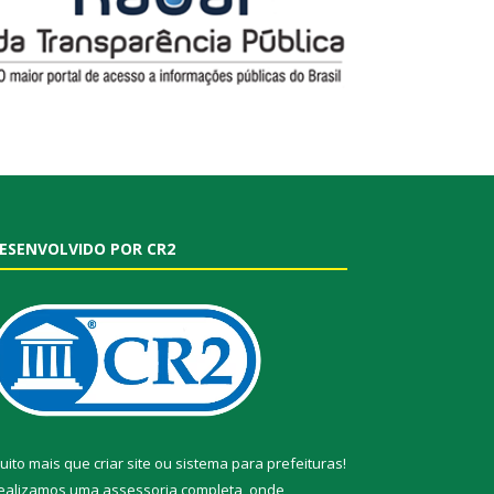
ESENVOLVIDO POR CR2
uito mais que
criar site
ou
sistema para prefeituras
!
ealizamos uma
assessoria
completa, onde