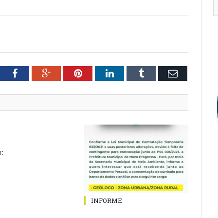
tter
Facebook
Google+
Pinterest
LinkedIn
Tumblr
Email
E
INFORME