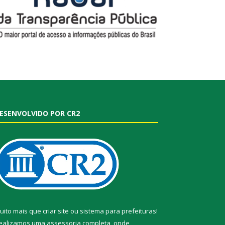
ESENVOLVIDO POR CR2
uito mais que
criar site
ou
sistema para prefeituras
!
ealizamos uma
assessoria
completa, onde