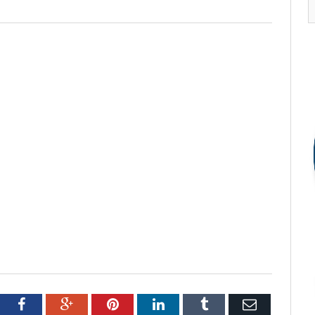
tter
Facebook
Google+
Pinterest
LinkedIn
Tumblr
Email