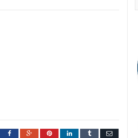
tter
Facebook
Google+
Pinterest
LinkedIn
Tumblr
Email