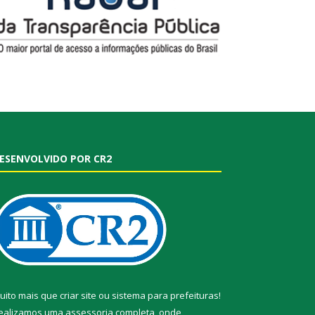
ESENVOLVIDO POR CR2
uito mais que
criar site
ou
sistema para prefeituras
!
ealizamos uma
assessoria
completa, onde