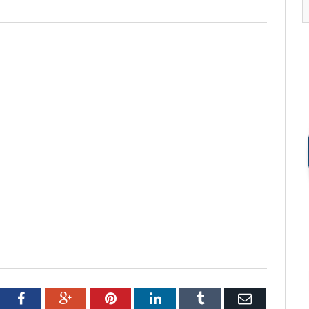
tter
Facebook
Google+
Pinterest
LinkedIn
Tumblr
Email