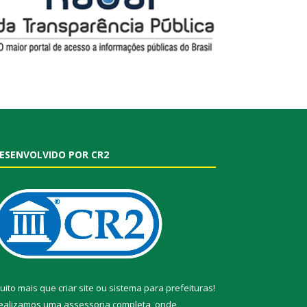
ESENVOLVIDO POR CR2
uito mais que
criar site
ou
sistema para prefeituras
!
ealizamos uma
assessoria
completa, onde