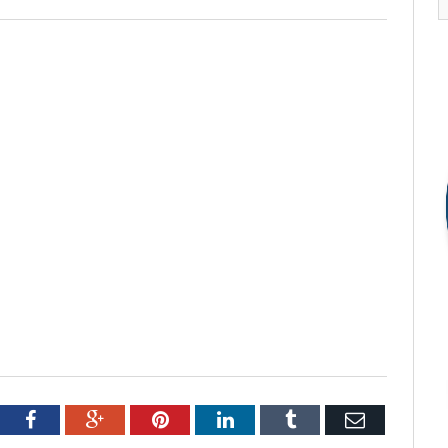
tter
Facebook
Google+
Pinterest
LinkedIn
Tumblr
Email