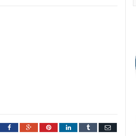
tter
Facebook
Google+
Pinterest
LinkedIn
Tumblr
Email