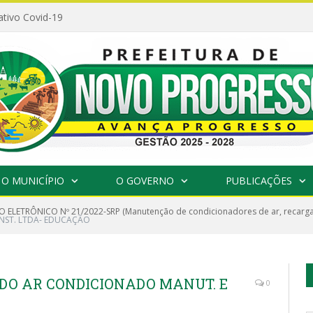
ativo Covid-19
O MUNICÍPIO
O GOVERNO
PUBLICAÇÕES
 ELETRÔNICO Nº 21/2022-SRP (Manutenção de condicionadores de ar, recargas
INST. LTDA- EDUCAÇÃO
 DO AR CONDICIONADO MANUT. E
0