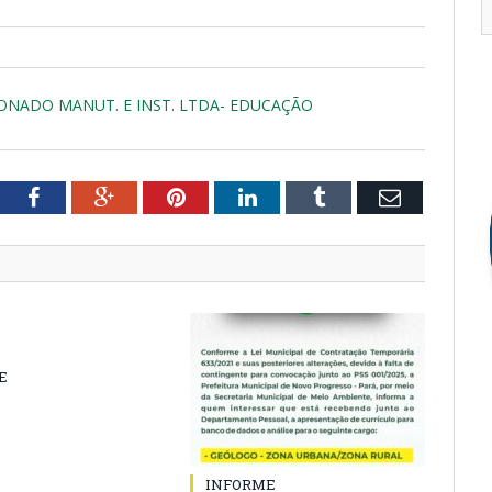
IONADO MANUT. E INST. LTDA- EDUCAÇÃO
tter
Facebook
Google+
Pinterest
LinkedIn
Tumblr
Email
E
INFORME