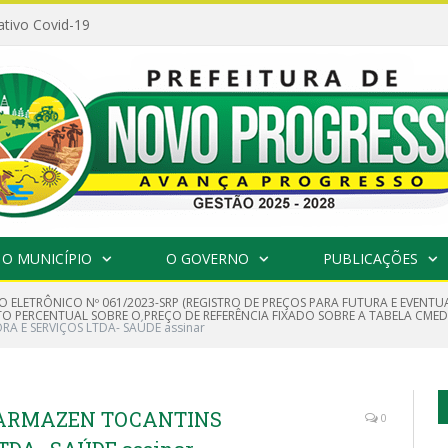
ativo Covid-19
O MUNICÍPIO
O GOVERNO
PUBLICAÇÕES
O ELETRÔNICO Nº 061/2023-SRP (REGISTRO DE PREÇOS PARA FUTURA E EVENT
 PERCENTUAL SOBRE O PREÇO DE REFERÊNCIA FIXADO SOBRE A TABELA CMED E
A E SERVIÇOS LTDA- SAÚDE assinar
4 ARMAZEN TOCANTINS
0