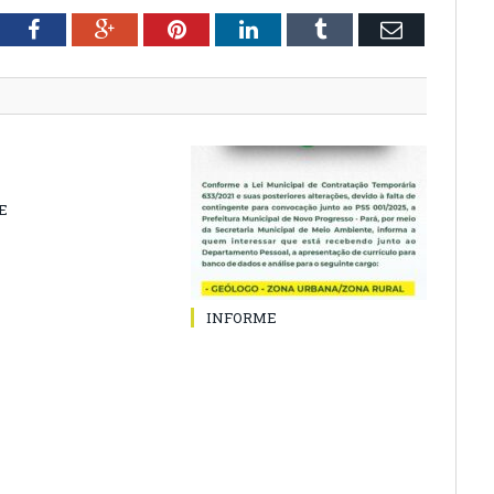
tter
Facebook
Google+
Pinterest
LinkedIn
Tumblr
Email
E
INFORME