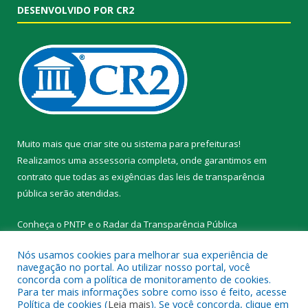
DESENVOLVIDO POR CR2
Muito mais que
criar site
ou
sistema para prefeituras
!
Realizamos uma
assessoria
completa, onde garantimos em
contrato que todas as exigências das
leis de transparência
pública
serão atendidas.
Conheça o
PNTP
e o
Radar da Transparência Pública
Nós usamos cookies para melhorar sua experiência de
navegação no portal. Ao utilizar nosso portal, você
concorda com a política de monitoramento de cookies.
Para ter mais informações sobre como isso é feito, acesse
Todos os direitos reservados a Prefeitura Municipal de Novo
Política de cookies (
Leia mais
). Se você concorda, clique em