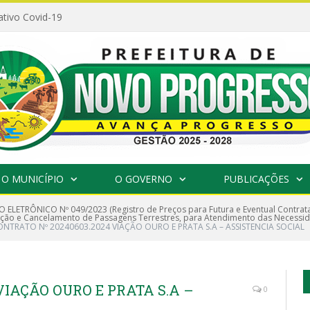
ativo Covid-19
O MUNICÍPIO
O GOVERNO
PUBLICAÇÕES
 ELETRÔNICO Nº 049/2023 (Registro de Preços para Futura e Eventual Contra
o e Cancelamento de Passagens Terrestres, para Atendimento das Necessida
NTRATO Nº 20240603.2024 VIAÇÃO OURO E PRATA S.A – ASSISTENCIA SOCIAL
VIAÇÃO OURO E PRATA S.A –
0