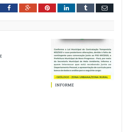
tter
Facebook
Google+
Pinterest
LinkedIn
Tumblr
Email
E
INFORME