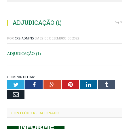
ADJUDICAÇÃO (1)
0
POR
CR2-ADMIN5
EM
29 DE DEZEMBRO DE 2022
ADJUDICAÇÃO (1)
COMPARTILHAR:
Twitter
Facebook
Google+
Pinterest
LinkedIn
Tumblr
Email
CONTEÚDO RELACIONADO