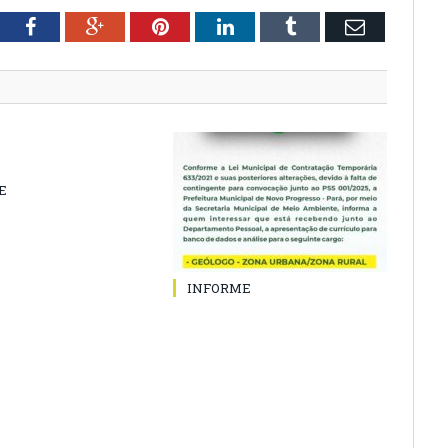
tter
Facebook
Google+
Pinterest
LinkedIn
Tumblr
Email
E
INFORME