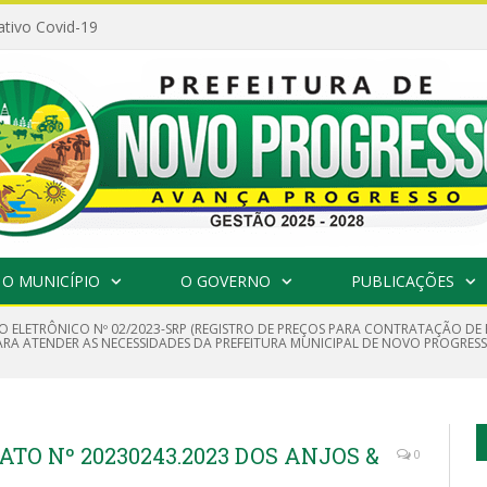
ativo Covid-19
O MUNICÍPIO
O GOVERNO
PUBLICAÇÕES
O ELETRÔNICO Nº 02/2023-SRP (REGISTRO DE PREÇOS PARA CONTRATAÇÃO DE
ARA ATENDER AS NECESSIDADES DA PREFEITURA MUNICIPAL DE NOVO PROGRESS
TO Nº 20230243.2023 DOS ANJOS &
0