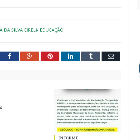
A DA SILVA EIRELI- EDUCAÇÃO
tter
Facebook
Google+
Pinterest
LinkedIn
Tumblr
Email
E
INFORME