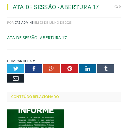
ATA DE SESSÃO -ABERTURA 17
0
POR
CR2-ADMIN5
EM
23 DE JUNHO DE 2023
ATA DE SESSÃO -ABERTURA 17
COMPARTILHAR:
Twitter
Facebook
Google+
Pinterest
LinkedIn
Tumblr
Email
CONTEÚDO RELACIONADO