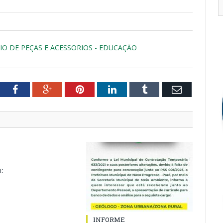
IO DE PEÇAS E ACESSORIOS - EDUCAÇÃO
tter
Facebook
Google+
Pinterest
LinkedIn
Tumblr
Email
E
INFORME