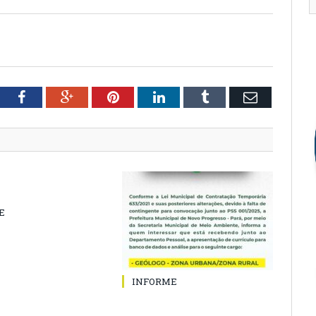
tter
Facebook
Google+
Pinterest
LinkedIn
Tumblr
Email
E
INFORME