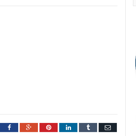
tter
Facebook
Google+
Pinterest
LinkedIn
Tumblr
Email