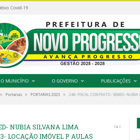
ativo Covid-19
O MUNICÍPIO
O GOVERNO
PUBLICAÇÕES
»
»
»
Portarias
PORTARIAS 2023
248- FISCAL CONTRATO- SEMED- NUBIA 
ED- NUBIA SILVANA LIMA
0
3- LOCAÇÃO IMÓVEL P AULAS