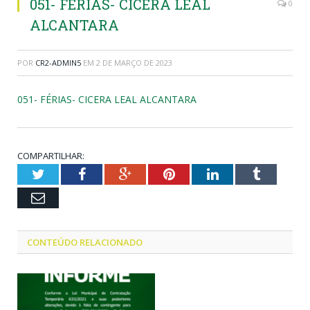
051- FÉRIAS- CICERA LEAL
0
ALCANTARA
POR
CR2-ADMIN5
EM
2 DE MARÇO DE 2023
051- FÉRIAS- CICERA LEAL ALCANTARA
COMPARTILHAR:
Twitter
Facebook
Google+
Pinterest
LinkedIn
Tumblr
Email
CONTEÚDO RELACIONADO