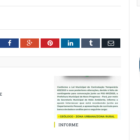
tter
Facebook
Google+
Pinterest
LinkedIn
Tumblr
Email
E
INFORME