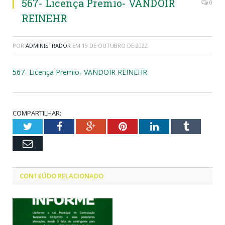
567- Licença Premio- VANDOIR
0
REINEHR
POR
ADMINISTRADOR
EM
19 DE OUTUBRO DE 2022
567- Licença Premio- VANDOIR REINEHR
COMPARTILHAR:
Twitter
Facebook
Google+
Pinterest
LinkedIn
Tumblr
Email
CONTEÚDO RELACIONADO