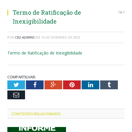
Termo de Ratificação de
0
Inexigibilidade
POR
CR2-ADMIN5
EM
16 DE FEVEREIRO DE 2023
Termo de Ratificação de Inexigibilidade
COMPARTILHAR:
Twitter
Facebook
Google+
Pinterest
LinkedIn
Tumblr
Email
CONTEÚDO RELACIONADO