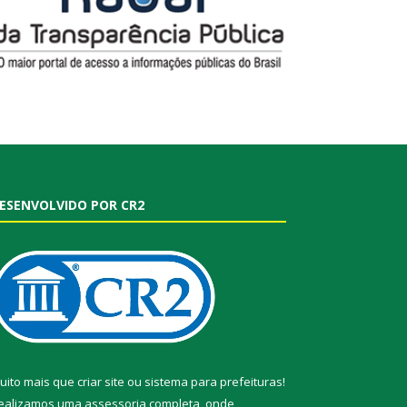
ESENVOLVIDO POR CR2
uito mais que
criar site
ou
sistema para prefeituras
!
ealizamos uma
assessoria
completa, onde