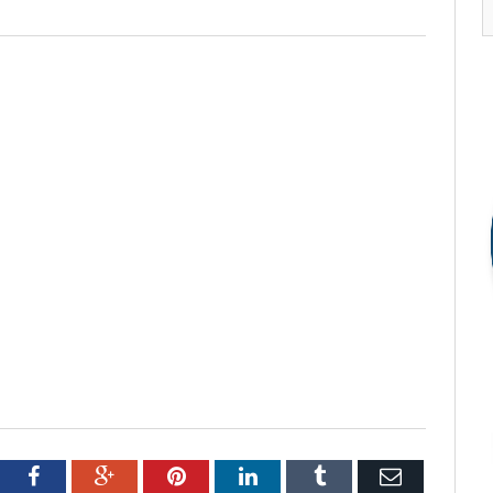
tter
Facebook
Google+
Pinterest
LinkedIn
Tumblr
Email