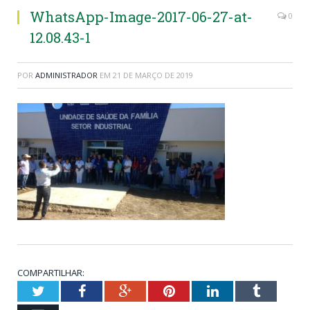
WhatsApp-Image-2017-06-27-at-
0
12.08.43-1
POR
ADMINISTRADOR
EM
21 DE MARÇO DE 2019
COMPARTILHAR:
Twitter
Facebook
Google+
Pinterest
LinkedIn
Tumblr