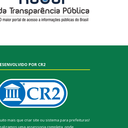
ESENVOLVIDO POR CR2
uito mais que
criar site
ou
sistema para prefeituras
!
ealizamos uma
assessoria
completa, onde