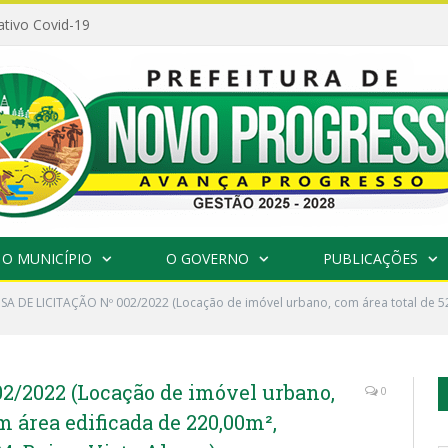
ativo Covid-19
O MUNICÍPIO
O GOVERNO
PUBLICAÇÕES
SA DE LICITAÇÃO Nº 002/2022 (Locação de imóvel urbano, com área total de 52
/2022 (Locação de imóvel urbano,
0
m área edificada de 220,00m²,