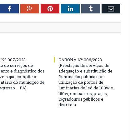
tter
Facebook
Google+
Pinterest
LinkedIn
Tumblr
Email
Nº 007/2023
CARONA Nº 006/2023
ão de serviços de
(Prestação de serviços de
ento e diagnóstico dos
adequação e substituição de
veis que compõe o
Iluminação pública com
entário do município de
utilização de pontos de
gresso – PA)
luminárias de led de 100w e
150w, em bairros, praças,
logradouros públicos e
distritos)