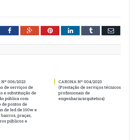
tter
Facebook
Google+
Pinterest
LinkedIn
Tumblr
Email
Nº 006/2023
CARONA Nº 004/2023
ão de serviços de
(Prestação de serviços técnicos
o e substituição de
profissionais de
ão pública com
engenharia/arquitetura)
o de pontos de
as de led de 100w e
bairros, praças,
ros públicos e