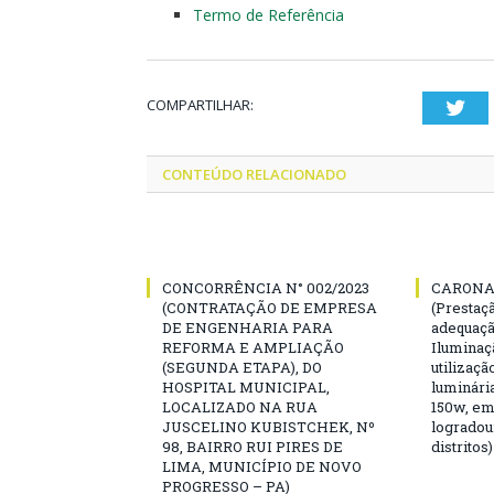
Termo de Referência
COMPARTILHAR:
Twi
CONTEÚDO RELACIONADO
CONCORRÊNCIA N° 002/2023
CARONA 
(CONTRATAÇÃO DE EMPRESA
(Prestaç
DE ENGENHARIA PARA
adequaçã
REFORMA E AMPLIAÇÃO
Iluminaç
(SEGUNDA ETAPA), DO
utilizaçã
HOSPITAL MUNICIPAL,
luminári
LOCALIZADO NA RUA
150w, em 
JUSCELINO KUBISTCHEK, Nº
logradou
98, BAIRRO RUI PIRES DE
distritos)
LIMA, MUNICÍPIO DE NOVO
PROGRESSO – PA)