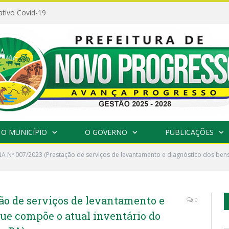
ativo Covid-19
O MUNICÍPIO
O GOVERNO
PUBLICAÇÕES
 Nº 007/2023 (Prestação de serviços de levantamento e diagnóstico dos bens
o de serviços de levantamento e
0
ue compõe o atual inventário do