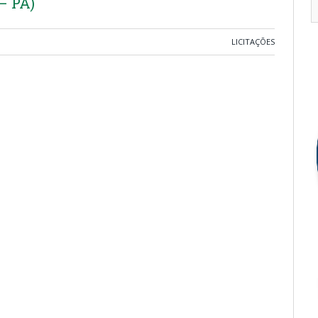
– PA)
LICITAÇÕES