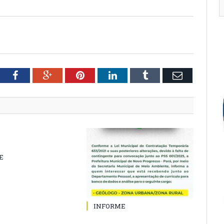
tter
Facebook
Google+
Pinterest
LinkedIn
Tumblr
Email
E
INFORME