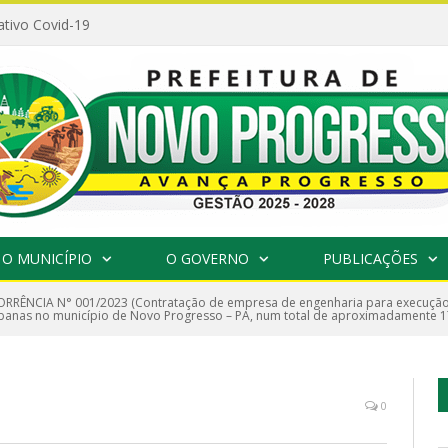
ativo Covid-19
O MUNICÍPIO
O GOVERNO
PUBLICAÇÕES
RÊNCIA N° 001/2023 (Contratação de empresa de engenharia para execução
rbanas no município de Novo Progresso – PA, num total de aproximadamente 1
0