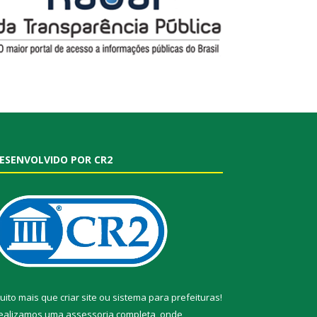
ESENVOLVIDO POR CR2
uito mais que
criar site
ou
sistema para prefeituras
!
ealizamos uma
assessoria
completa, onde