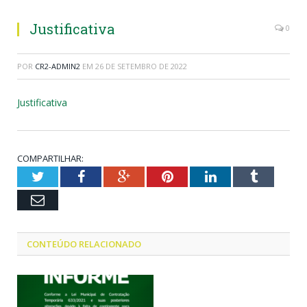
Justificativa
0
POR
CR2-ADMIN2
EM
26 DE SETEMBRO DE 2022
Justificativa
COMPARTILHAR:
Twitter
Facebook
Google+
Pinterest
LinkedIn
Tumblr
Email
CONTEÚDO RELACIONADO