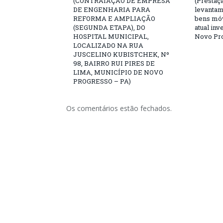
(CONTRATAÇÃO DE EMPRESA
(Prestaç
DE ENGENHARIA PARA
levantam
REFORMA E AMPLIAÇÃO
bens mó
(SEGUNDA ETAPA), DO
atual inv
HOSPITAL MUNICIPAL,
Novo Pro
LOCALIZADO NA RUA
JUSCELINO KUBISTCHEK, Nº
98, BAIRRO RUI PIRES DE
LIMA, MUNICÍPIO DE NOVO
PROGRESSO – PA)
Os comentários estão fechados.