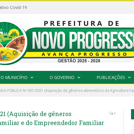
ativo Covid-19
O MUNICÍPIO
O GOVERNO
PUBLICAÇÕES
A PÚBLICA Nº 001/2021 (Aquisição de gêneros alimentícios da Agricultura Fam
 (Aquisição de gêneros
0
amiliar e do Empreendedor Familiar