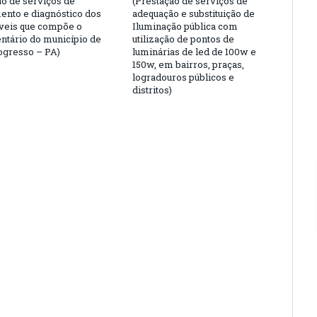
ão de serviços de
(Prestação de serviços de
ento e diagnóstico dos
adequação e substituição de
veis que compõe o
Iluminação pública com
entário do município de
utilização de pontos de
gresso – PA)
luminárias de led de 100w e
150w, em bairros, praças,
logradouros públicos e
distritos)